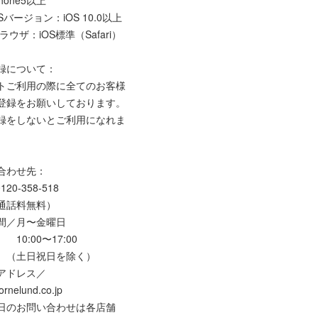
バージョン：iOS 10.0以上
ウザ：iOS標準（Safari）
録について：
トご利用の際に全てのお客様
登録をお願いしております。
録をしないとご利用になれま
合わせ先：
120-358-518
話料無料）
間／月〜金曜日
00〜17:00
日祝日を除く）
アドレス／
rnelund.co.jp
日のお問い合わせは各店舗