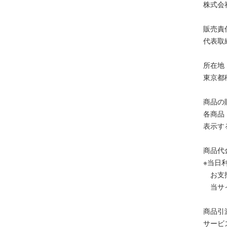
株式会
販売責
代表取
所在地
東京都
商品の
各商品
表示す
商品代
※当日
お支払
当サイ
商品引
サービ