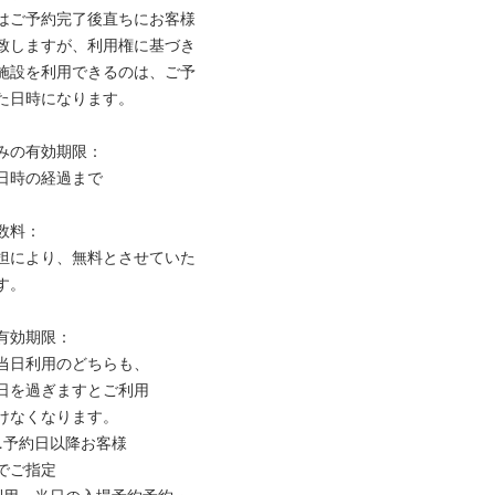
はご予約完了後直ちにお客様
致しますが、利用権に基づき
施設を利用できるのは、ご予
た日時になります。
みの有効期限：
日時の経過まで
数料：
担により、無料とさせていた
す。
有効期限：
当日利用のどちらも、
日を過ぎますとご利用
けなくなります。
…予約日以降お客様
でご指定
利用…当日の入場予約予約・