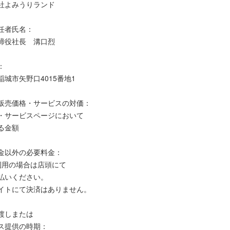
社よみうりランド
任者氏名：
締役社長 溝口烈
：
稲城市矢野口4015番地1
販売価格・サービスの対価：
・サービスページにおいて
る金額
金以外の必要料金：
利用の場合は店頭にて
いください。
トにて決済はありません。
渡しまたは
ス提供の時期：