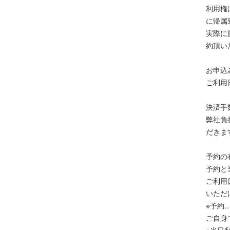
利用権
に帰属
実際に
約頂い
お申込
ご利用
決済手
弊社負
だきま
予約の
予約と
ご利用
いただ
※予約
ご自身
※当日