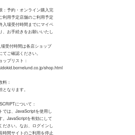
限：予約・オンライン購入完
ご利用予定店舗のご利用予定
終入場受付時間までにマイペ
り、お手続きをお願いいたし
入場受付時間は各店ショップ
にてご確認ください。
ョップリスト：
/kidokid.bornelund.co.jp/shop.html
数料：
担となります。
 SCRIPTについて：
では、JavaScriptを使用し
。JavaScriptを有効にして
ください。なお、ログインし
長時間サイトのご利用を停止