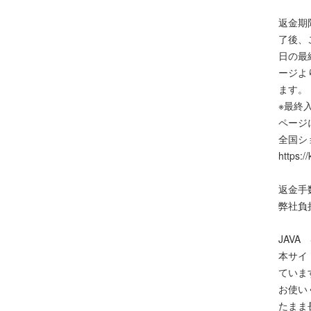
返金期
了後、
日の最
ージよ
ます。
※最終
ページ
全国シ
https:/
返金手
弊社負
JAVA
本サイト
ています
お使い
たまま