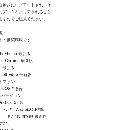
自動的にログアウトされ、そ
のデータがクリアされること
ますのでご注意ください。
境：
トの推奨環境です。
ン
la Firefox 最新版
le Chrome 最新版
ri 最新版
osoft Edge 最新版
トフォン
roidOSの場合
Sバージョン：
oid 5.0以上
ウザ：AndroidOS標準、
はChrome 最新版
の場合
hone5以上