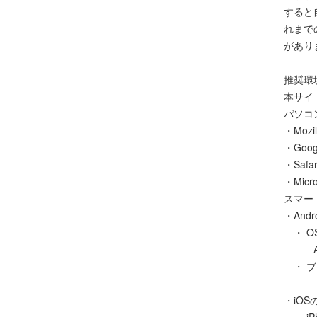
すると
れまで
があり
推奨環
本サイ
パソコ
・Mozil
・Goog
・Safa
・Micr
スマー
・And
・ O
Andr
・ ブラ
また
・iOS
・ iP